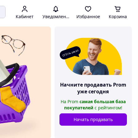
Кабинет
Уведомления
Избранное
Корзина
О! Есть заказ
Начните продавать
Prom
уже сегодня
На
Prom
самая большая база
покупателей
с рейтингом
!
Начать продавать