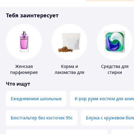
Материалы для ремонта
Тебя заинтересует
Спорт и отдых
Женская
Корма и
Средства для
парфюмерия
лакомства для
стирки
домашних
Что ищут
животных и
птиц
Ежедневники школьные
K-pop руми костюм для ани
Бюстгальтер без косточек 95с
Блузка с кружевом бо