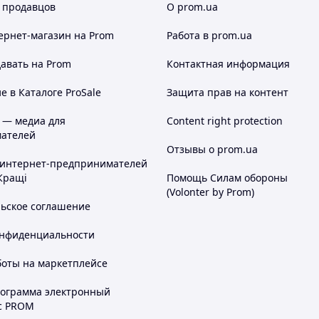
 продавцов
О prom.ua
ернет-магазин
на Prom
Работа в prom.ua
авать на Prom
Контактная информация
 в Каталоге ProSale
Защита прав на контент
 — медиа для
Content right protection
ателей
Отзывы о prom.ua
 интернет-предпринимателей
Кращі
Помощь Силам обороны
(Volonter by Prom)
льское соглашение
онфиденциальности
боты на маркетплейсе
рограмма электронный
с PROM