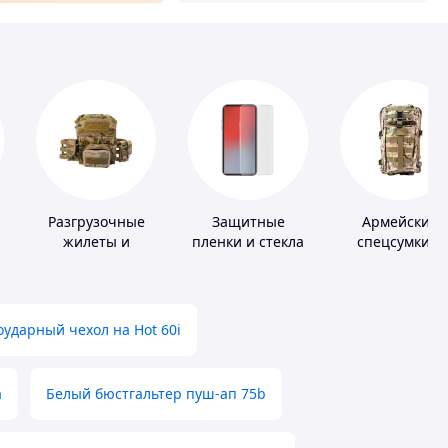
Разгрузочные
Защитные
Армейские
жилеты и
пленки и стекла
спецсумки и
плитоноски без
для портативных
рюкзаки
плит
устройств
ударный чехол на Hot 60i
а
Белый бюстгальтер пуш-ап 75b