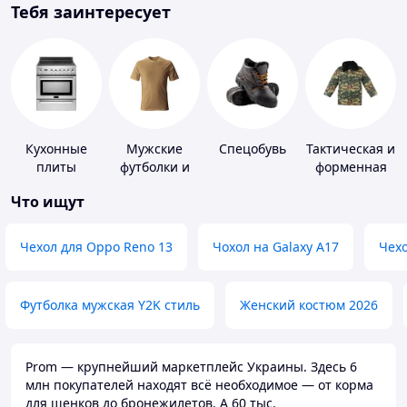
Тебя заинтересует
Кухонные
Мужские
Спецобувь
Тактическая и
плиты
футболки и
форменная
майки
одежда
Что ищут
Чехол для Oppo Reno 13
Чохол на Galaxy A17
Чехо
Футболка мужская Y2K стиль
Женский костюм 2026
Prom — крупнейший маркетплейс Украины. Здесь 6
млн покупателей находят всё необходимое — от корма
для щенков до бронежилетов. А 60 тыс.