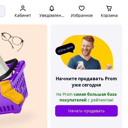
Кабинет
Уведомления
Избранное
Корзина
О! Есть заказ
Начните продавать
Prom
уже сегодня
На
Prom
самая большая база
покупателей
с рейтингом
!
Начать продавать