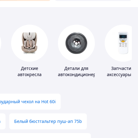
Детские
Детали для
Запчасти и
автокресла
автокондиционеров
аксессуары дл
бытовых
кондиционеро
ударный чехол на Hot 60i
а
Белый бюстгальтер пуш-ап 75b