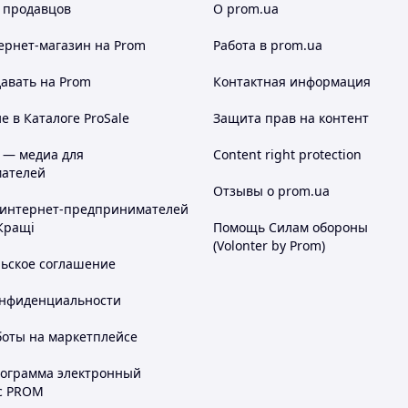
 продавцов
О prom.ua
ернет-магазин
на Prom
Работа в prom.ua
авать на Prom
Контактная информация
 в Каталоге ProSale
Защита прав на контент
 — медиа для
Content right protection
ателей
Отзывы о prom.ua
 интернет-предпринимателей
Кращі
Помощь Силам обороны
(Volonter by Prom)
льское соглашение
онфиденциальности
боты на маркетплейсе
рограмма электронный
с PROM