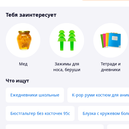
Материалы для ремонта
Тебя заинтересует
Спорт и отдых
Мед
Зажимы для
Тетради и
носа, беруши
дневники
для плавания
Что ищут
Ежедневники школьные
K-pop руми костюм для ани
Бюстгальтер без косточек 95с
Блузка с кружевом бо