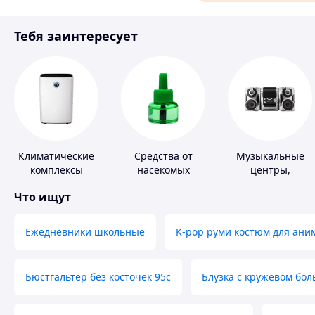
Материалы для ремонта
Тебя заинтересует
Спорт и отдых
Климатические
Средства от
Музыкальные
комплексы
насекомых
центры,
магнитолы
Что ищут
Ежедневники школьные
K-pop руми костюм для ани
Бюстгальтер без косточек 95с
Блузка с кружевом бо