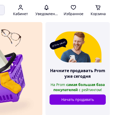
Кабинет
Уведомления
Избранное
Корзина
О! Есть заказ
Начните продавать
Prom
уже сегодня
На
Prom
самая большая база
покупателей
с рейтингом
!
Начать продавать