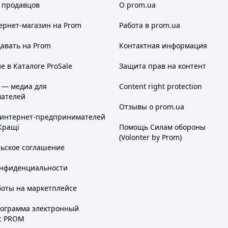
 продавцов
О prom.ua
ернет-магазин
на Prom
Работа в prom.ua
авать на Prom
Контактная информация
 в Каталоге ProSale
Защита прав на контент
 — медиа для
Content right protection
ателей
Отзывы о prom.ua
 интернет-предпринимателей
Кращі
Помощь Силам обороны
(Volonter by Prom)
льское соглашение
онфиденциальности
боты на маркетплейсе
рограмма электронный
с PROM