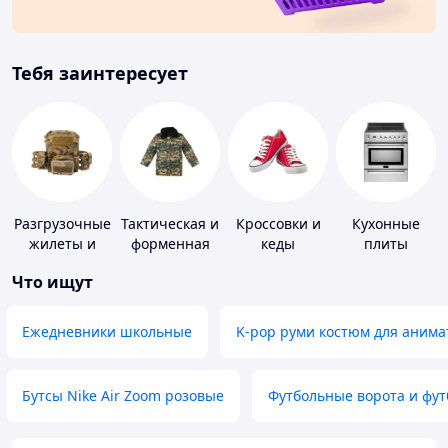
Тебя заинтересует
Разгрузочные
Тактическая и
Кроссовки и
Кухонные
жилеты и
форменная
кеды
плиты
плитоноски
одежда
Что ищут
без плит
Ежедневники школьные
K-pop руми костюм для анима
Бутсы Nike Air Zoom розовые
Футбольные ворота и фу