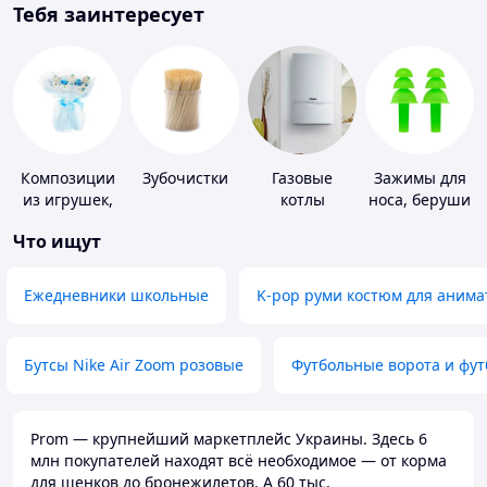
Тебя заинтересует
Композиции
Зубочистки
Газовые
Зажимы для
из игрушек,
котлы
носа, беруши
одежды,
для плавания
Что ищут
подгузников
Ежедневники школьные
K-pop руми костюм для анима
Бутсы Nike Air Zoom розовые
Футбольные ворота и фу
Prom — крупнейший маркетплейс Украины. Здесь 6
млн покупателей находят всё необходимое — от корма
для щенков до бронежилетов. А 60 тыс.