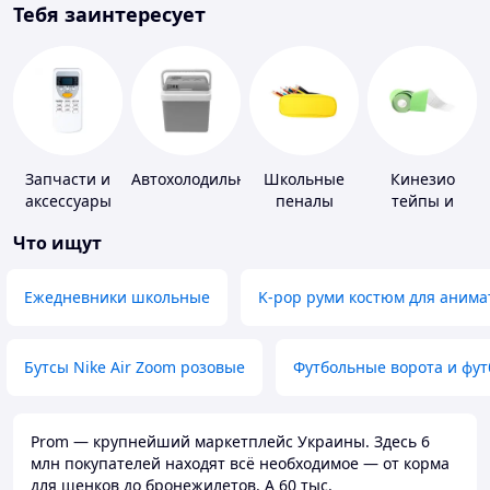
Тебя заинтересует
Запчасти и
Автохолодильники
Школьные
Кинезио
аксессуары
пеналы
тейпы и
для бытовых
средства для
Что ищут
кондиционеров
тейпирования
Ежедневники школьные
K-pop руми костюм для анима
Бутсы Nike Air Zoom розовые
Футбольные ворота и фу
Prom — крупнейший маркетплейс Украины. Здесь 6
млн покупателей находят всё необходимое — от корма
для щенков до бронежилетов. А 60 тыс.