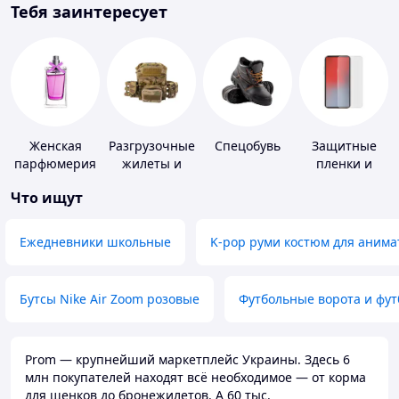
Тебя заинтересует
Женская
Разгрузочные
Спецобувь
Защитные
парфюмерия
жилеты и
пленки и
плитоноски
стекла для
Что ищут
без плит
портативных
устройств
Ежедневники школьные
K-pop руми костюм для анима
Бутсы Nike Air Zoom розовые
Футбольные ворота и фу
Prom — крупнейший маркетплейс Украины. Здесь 6
млн покупателей находят всё необходимое — от корма
для щенков до бронежилетов. А 60 тыс.