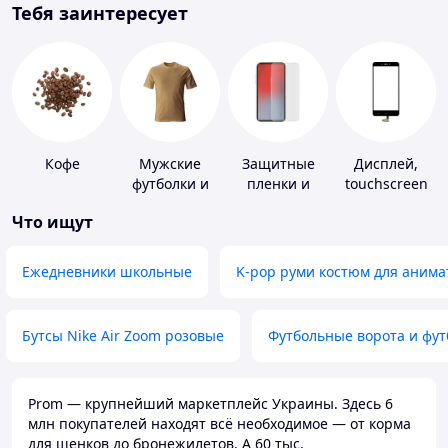
Тебя заинтересует
Кофе
Мужские
Защитные
Дисплей,
футболки и
пленки и
touchscreen
майки
стекла для
для
Что ищут
портативных
телефонов
устройств
Ежедневники школьные
K-pop руми костюм для анима
Бутсы Nike Air Zoom розовые
Футбольные ворота и фу
Prom — крупнейший маркетплейс Украины. Здесь 6
млн покупателей находят всё необходимое — от корма
для щенков до бронежилетов. А 60 тыс.