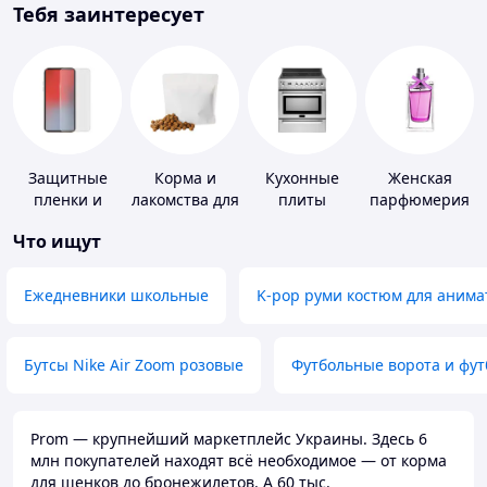
Тебя заинтересует
Защитные
Корма и
Кухонные
Женская
пленки и
лакомства для
плиты
парфюмерия
стекла для
домашних
Что ищут
портативных
животных и
устройств
птиц
Ежедневники школьные
K-pop руми костюм для анима
Бутсы Nike Air Zoom розовые
Футбольные ворота и фу
Prom — крупнейший маркетплейс Украины. Здесь 6
млн покупателей находят всё необходимое — от корма
для щенков до бронежилетов. А 60 тыс.