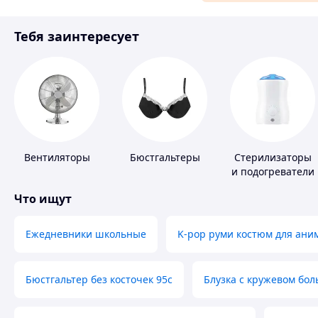
Материалы для ремонта
Тебя заинтересует
Спорт и отдых
Вентиляторы
Бюстгальтеры
Стерилизаторы
и подогреватели
для детского
Что ищут
питания
Ежедневники школьные
K-pop руми костюм для ани
Бюстгальтер без косточек 95с
Блузка с кружевом бо