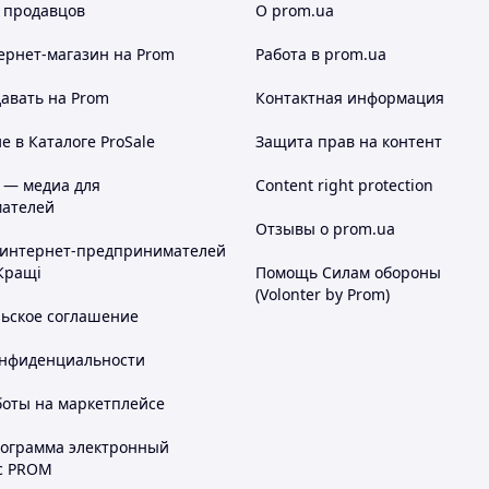
 продавцов
О prom.ua
ернет-магазин
на Prom
Работа в prom.ua
авать на Prom
Контактная информация
 в Каталоге ProSale
Защита прав на контент
 — медиа для
Content right protection
ателей
Отзывы о prom.ua
 интернет-предпринимателей
Кращі
Помощь Силам обороны
(Volonter by Prom)
льское соглашение
онфиденциальности
боты на маркетплейсе
рограмма электронный
с PROM