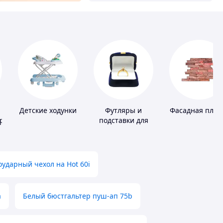
Детские ходунки
Футляры и
Фасадная плит
ров
подставки для
драгоценностей
ударный чехол на Hot 60i
а
Белый бюстгальтер пуш-ап 75b