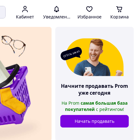
Кабинет
Уведомления
Избранное
Корзина
О! Есть заказ
Начните продавать
Prom
уже сегодня
На
Prom
самая большая база
покупателей
с рейтингом
!
Начать продавать