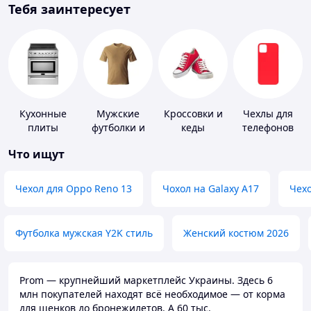
Тебя заинтересует
Кухонные
Мужские
Кроссовки и
Чехлы для
плиты
футболки и
кеды
телефонов
майки
Что ищут
Чехол для Oppo Reno 13
Чохол на Galaxy A17
Чехо
Футболка мужская Y2K стиль
Женский костюм 2026
Prom — крупнейший маркетплейс Украины. Здесь 6
млн покупателей находят всё необходимое — от корма
для щенков до бронежилетов. А 60 тыс.