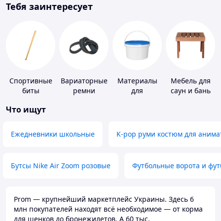
Тебя заинтересует
Спортивные
Вариаторные
Материалы
Мебель для
биты
ремни
для
саун и бань
устройства
Что ищут
полимерных
полов
Ежедневники школьные
K-pop руми костюм для анима
Бутсы Nike Air Zoom розовые
Футбольные ворота и фу
Prom — крупнейший маркетплейс Украины. Здесь 6
млн покупателей находят всё необходимое — от корма
для щенков до бронежилетов. А 60 тыс.