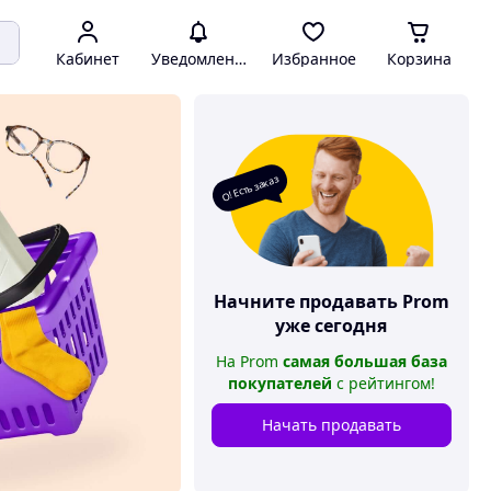
Кабинет
Уведомления
Избранное
Корзина
О! Есть заказ
Начните продавать
Prom
уже сегодня
На
Prom
самая большая база
покупателей
с рейтингом
!
Начать продавать