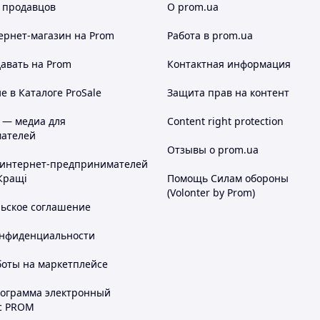
 продавцов
О prom.ua
ернет-магазин
на Prom
Работа в prom.ua
авать на Prom
Контактная информация
 в Каталоге ProSale
Защита прав на контент
 — медиа для
Content right protection
ателей
Отзывы о prom.ua
 интернет-предпринимателей
Кращі
Помощь Силам обороны
(Volonter by Prom)
льское соглашение
онфиденциальности
боты на маркетплейсе
рограмма электронный
с PROM