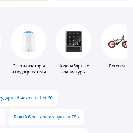
Стерилизаторы
Кодонаборные
Беговелы
и подогреватели
клавиатуры
для детского
питания
ударный чехол на Hot 60i
а
Белый бюстгальтер пуш-ап 75b