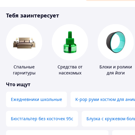
Материалы для ремонта
Тебя заинтересует
Спорт и отдых
Спальные
Средства от
Блоки и ролики
гарнитуры
насекомых
для йоги
Что ищут
Ежедневники школьные
K-pop руми костюм для ани
Бюстгальтер без косточек 95с
Блузка с кружевом бо