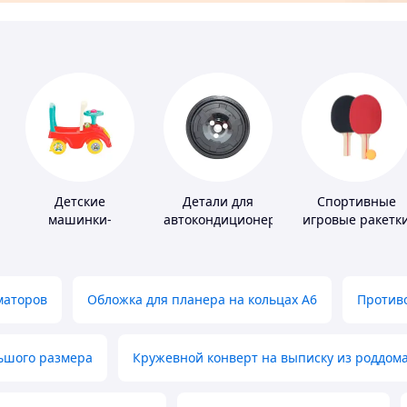
Детские
Детали для
Спортивные
машинки-
автокондиционеров
игровые ракетк
каталки
маторов
Обложка для планера на кольцах А6
Противо
льшого размера
Кружевной конверт на выписку из роддом