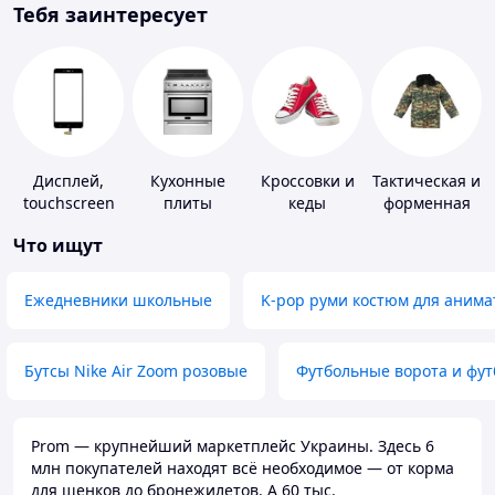
Тебя заинтересует
Дисплей,
Кухонные
Кроссовки и
Тактическая и
touchscreen
плиты
кеды
форменная
для
одежда
Что ищут
телефонов
Ежедневники школьные
K-pop руми костюм для анима
Бутсы Nike Air Zoom розовые
Футбольные ворота и фу
Prom — крупнейший маркетплейс Украины. Здесь 6
млн покупателей находят всё необходимое — от корма
для щенков до бронежилетов. А 60 тыс.