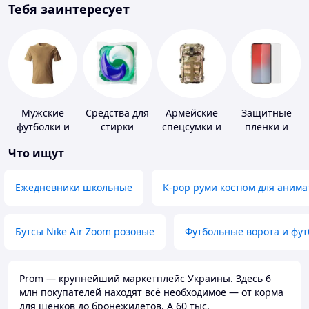
Тебя заинтересует
Мужские
Средства для
Армейские
Защитные
футболки и
стирки
спецсумки и
пленки и
майки
рюкзаки
стекла для
Что ищут
портативных
устройств
Ежедневники школьные
K-pop руми костюм для анима
Бутсы Nike Air Zoom розовые
Футбольные ворота и фу
Prom — крупнейший маркетплейс Украины. Здесь 6
млн покупателей находят всё необходимое — от корма
для щенков до бронежилетов. А 60 тыс.