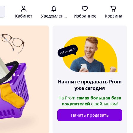
Кабинет
Уведомления
Избранное
Корзина
О! Есть заказ
Начните продавать
Prom
уже сегодня
На
Prom
самая большая база
покупателей
с рейтингом
!
Начать продавать