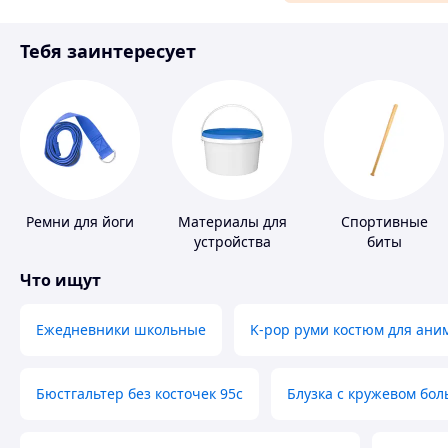
Материалы для ремонта
Тебя заинтересует
Спорт и отдых
Ремни для йоги
Материалы для
Спортивные
устройства
биты
полимерных
Что ищут
полов
Ежедневники школьные
K-pop руми костюм для ани
Бюстгальтер без косточек 95с
Блузка с кружевом бо