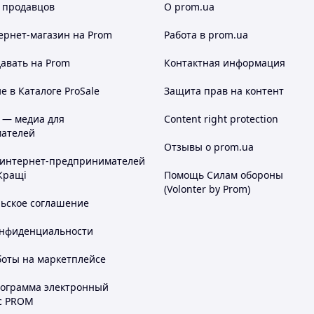
 продавцов
О prom.ua
ернет-магазин
на Prom
Работа в prom.ua
авать на Prom
Контактная информация
 в Каталоге ProSale
Защита прав на контент
 — медиа для
Content right protection
ателей
Отзывы о prom.ua
 интернет-предпринимателей
Кращі
Помощь Силам обороны
(Volonter by Prom)
льское соглашение
онфиденциальности
боты на маркетплейсе
рограмма электронный
с PROM