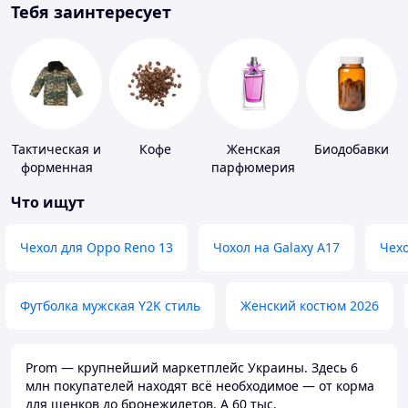
Тебя заинтересует
Тактическая и
Кофе
Женская
Биодобавки
форменная
парфюмерия
одежда
Что ищут
Чехол для Oppo Reno 13
Чохол на Galaxy A17
Чехо
Футболка мужская Y2K стиль
Женский костюм 2026
Prom — крупнейший маркетплейс Украины. Здесь 6
млн покупателей находят всё необходимое — от корма
для щенков до бронежилетов. А 60 тыс.