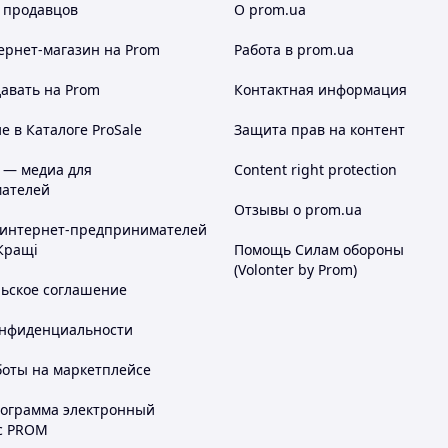
 продавцов
О prom.ua
ернет-магазин
на Prom
Работа в prom.ua
авать на Prom
Контактная информация
 в Каталоге ProSale
Защита прав на контент
 — медиа для
Content right protection
ателей
Отзывы о prom.ua
 интернет-предпринимателей
Кращі
Помощь Силам обороны
(Volonter by Prom)
льское соглашение
онфиденциальности
боты на маркетплейсе
рограмма электронный
с PROM