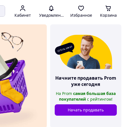
Кабинет
Уведомления
Избранное
Корзина
О! Есть заказ
Начните продавать
Prom
уже сегодня
На
Prom
самая большая база
покупателей
с рейтингом
!
Начать продавать