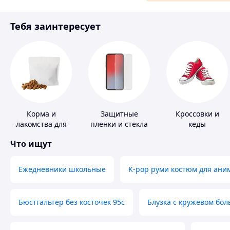
Материалы для ремонта
Тебя заинтересует
Спорт и отдых
Корма и
Защитные
Кроссовки и
лакомства для
пленки и стекла
кеды
домашних
для портативных
Что ищут
животных и
устройств
птиц
Ежедневники школьные
K-pop руми костюм для ани
Бюстгальтер без косточек 95с
Блузка с кружевом бо