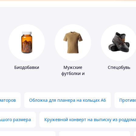
Биодобавки
Мужские
Спецобувь
футболки и
майки
маторов
Обложка для планера на кольцах А6
Противо
льшого размера
Кружевной конверт на выписку из роддом