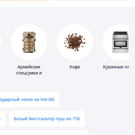
Армейские
Кофе
Кухонные пли
спецсумки и
рюкзаки
ударный чехол на Hot 60i
а
Белый бюстгальтер пуш-ап 75b