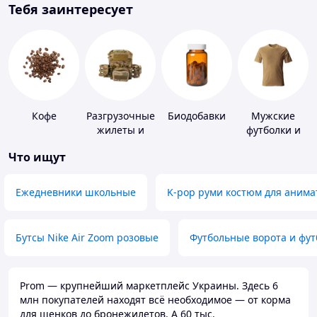
Тебя заинтересует
Кофе
Разгрузочные
Биодобавки
Мужские
жилеты и
футболки и
плитоноски
майки
Что ищут
без плит
Ежедневники школьные
K-pop руми костюм для анима
Бутсы Nike Air Zoom розовые
Футбольные ворота и фу
Prom — крупнейший маркетплейс Украины. Здесь 6
млн покупателей находят всё необходимое — от корма
для щенков до бронежилетов. А 60 тыс.