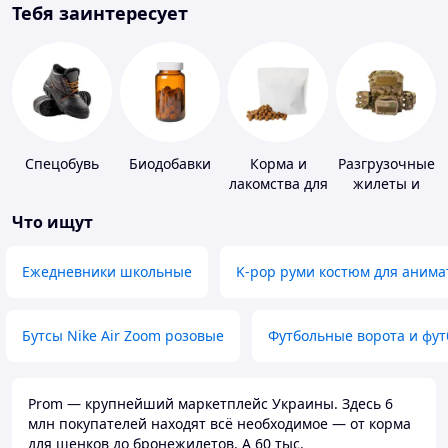
Тебя заинтересует
Спецобувь
Биодобавки
Корма и
Разгрузочные
лакомства для
жилеты и
домашних
плитоноски
Что ищут
животных и
без плит
птиц
Ежедневники школьные
K-pop руми костюм для анима
Бутсы Nike Air Zoom розовые
Футбольные ворота и фу
Prom — крупнейший маркетплейс Украины. Здесь 6
млн покупателей находят всё необходимое — от корма
для щенков до бронежилетов. А 60 тыс.