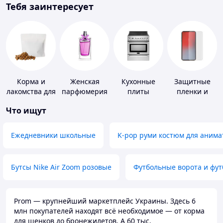
Тебя заинтересует
Корма и
Женская
Кухонные
Защитные
лакомства для
парфюмерия
плиты
пленки и
домашних
стекла для
Что ищут
животных и
портативных
птиц
устройств
Ежедневники школьные
K-pop руми костюм для анима
Бутсы Nike Air Zoom розовые
Футбольные ворота и фу
Prom — крупнейший маркетплейс Украины. Здесь 6
млн покупателей находят всё необходимое — от корма
для щенков до бронежилетов. А 60 тыс.