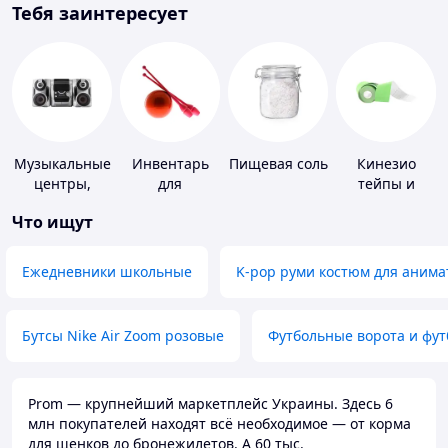
Тебя заинтересует
Музыкальные
Инвентарь
Пищевая соль
Кинезио
центры,
для
тейпы и
магнитолы
гимнастики
средства для
Что ищут
тейпирования
Ежедневники школьные
K-pop руми костюм для анима
Бутсы Nike Air Zoom розовые
Футбольные ворота и фу
Prom — крупнейший маркетплейс Украины. Здесь 6
млн покупателей находят всё необходимое — от корма
для щенков до бронежилетов. А 60 тыс.