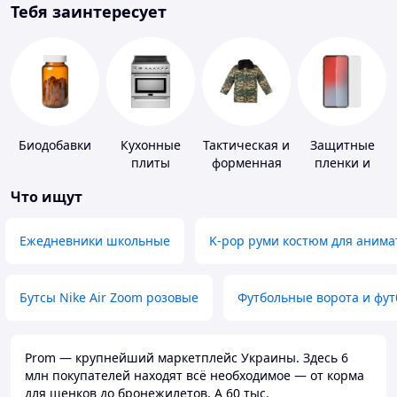
Тебя заинтересует
Биодобавки
Кухонные
Тактическая и
Защитные
плиты
форменная
пленки и
одежда
стекла для
Что ищут
портативных
устройств
Ежедневники школьные
K-pop руми костюм для анима
Бутсы Nike Air Zoom розовые
Футбольные ворота и фу
Prom — крупнейший маркетплейс Украины. Здесь 6
млн покупателей находят всё необходимое — от корма
для щенков до бронежилетов. А 60 тыс.