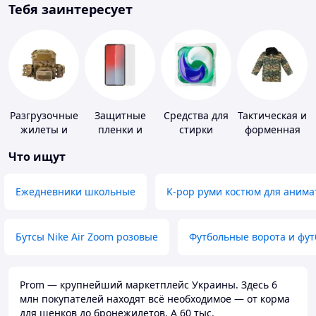
Тебя заинтересует
Разгрузочные
Защитные
Средства для
Тактическая и
жилеты и
пленки и
стирки
форменная
плитоноски
стекла для
одежда
Что ищут
без плит
портативных
устройств
Ежедневники школьные
K-pop руми костюм для анима
Бутсы Nike Air Zoom розовые
Футбольные ворота и фу
Prom — крупнейший маркетплейс Украины. Здесь 6
млн покупателей находят всё необходимое — от корма
для щенков до бронежилетов. А 60 тыс.