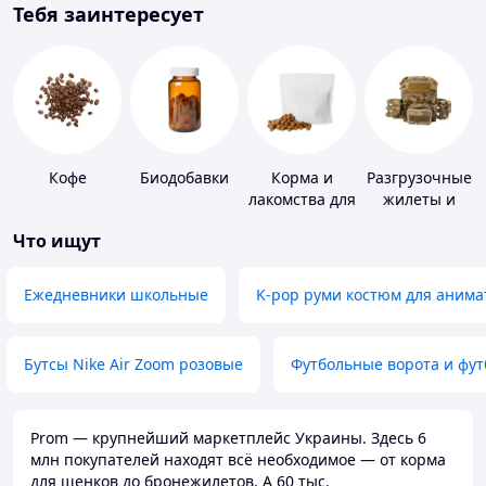
Тебя заинтересует
Кофе
Биодобавки
Корма и
Разгрузочные
лакомства для
жилеты и
домашних
плитоноски
Что ищут
животных и
без плит
птиц
Ежедневники школьные
K-pop руми костюм для анима
Бутсы Nike Air Zoom розовые
Футбольные ворота и фу
Prom — крупнейший маркетплейс Украины. Здесь 6
млн покупателей находят всё необходимое — от корма
для щенков до бронежилетов. А 60 тыс.