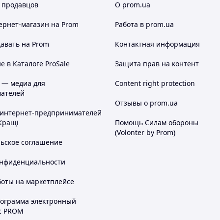
 продавцов
О prom.ua
ернет-магазин
на Prom
Работа в prom.ua
авать на Prom
Контактная информация
 в Каталоге ProSale
Защита прав на контент
 — медиа для
Content right protection
ателей
Отзывы о prom.ua
 интернет-предпринимателей
Кращі
Помощь Силам обороны
(Volonter by Prom)
льское соглашение
онфиденциальности
боты на маркетплейсе
рограмма электронный
с PROM