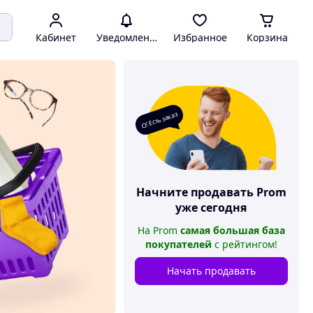
Кабинет
Уведомления
Избранное
Корзина
О! Есть заказ
Начните продавать
Prom
уже сегодня
На
Prom
самая большая база
покупателей
с рейтингом
!
Начать продавать