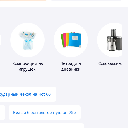
Композиции из
Тетради и
Соковыжималк
игрушек,
дневники
одежды,
подгузников
ударный чехол на Hot 60i
а
Белый бюстгальтер пуш-ап 75b