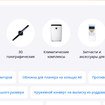
3D
Климатические
Запчасти и
голографические
комплексы
аксессуары для
устройства
бытовых
кондиционеров
маторов
Обложка для планера на кольцах А6
Противо
льшого размера
Кружевной конверт на выписку из роддом