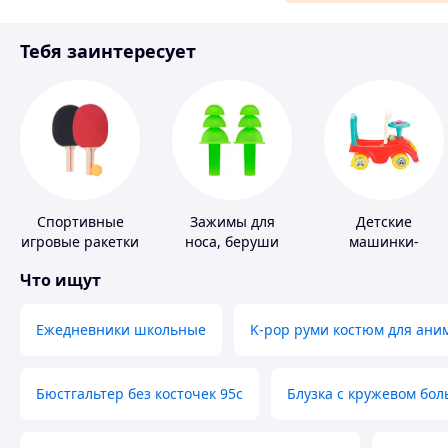
Материалы для ремонта
Тебя заинтересует
Спорт и отдых
Спортивные
Зажимы для
Детские
игровые ракетки
носа, беруши
машинки-
для плавания
каталки
Что ищут
Ежедневники школьные
K-pop руми костюм для ани
Бюстгальтер без косточек 95с
Блузка с кружевом бо